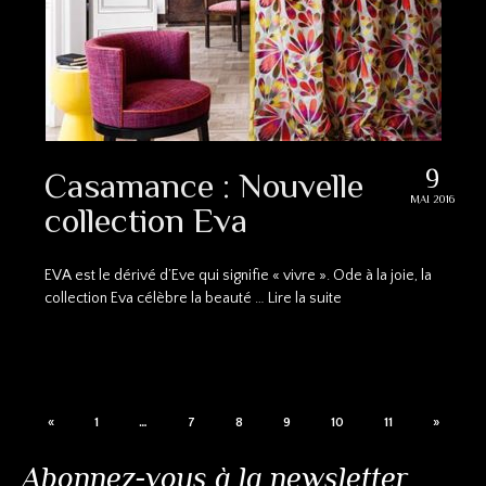
9
Casamance : Nouvelle
MAI 2016
collection Eva
EVA est le dérivé d’Eve qui signifie « vivre ». Ode à la joie, la
collection Eva célèbre la beauté …
Lire la suite
«
1
…
7
8
9
10
11
»
Abonnez-vous à la newsletter